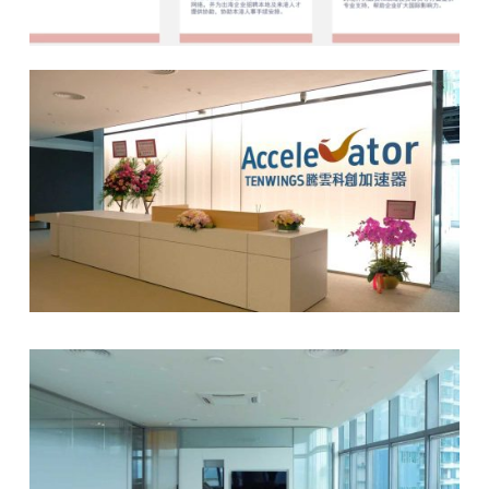
加
速
器