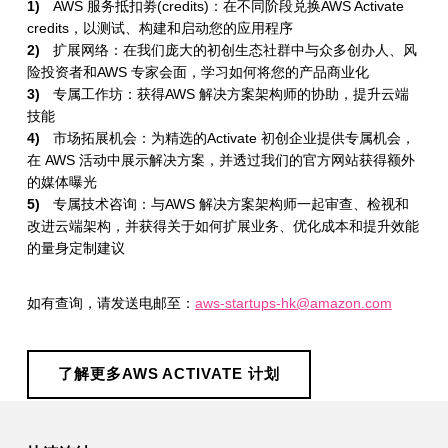
AWS 服务抵扣劵(credits)：在不同阶段兑换AWS Activate
a
credits，以测试、构建和启动您的应用程序
t
扩展网络：在我们庞大的初创生态社群中与众多创办人、风
险投资者和AWS 专家会面，学习如何将您的产品商业化
e
专属工作坊：获得AWS 解决方案架构师的协助，提升云端
技能
计
市场拓展机会：为精选的Activate 初创企业提供专属机会，
划
在 AWS 活动中展示解决方案，并透过我们的官方网站获得额外
的媒体曝光
专属技术咨询：与AWS 解决方案架构师一起审查、检视和
改进云端架构，并获得关于如何扩展业务、优化成本和提升效能
的量身定制建议
如有查询，请发送电邮至：
aws-startups-hk@amazon.com
了解更多AWS ACTIVATE 计划
Skip back to main navigation