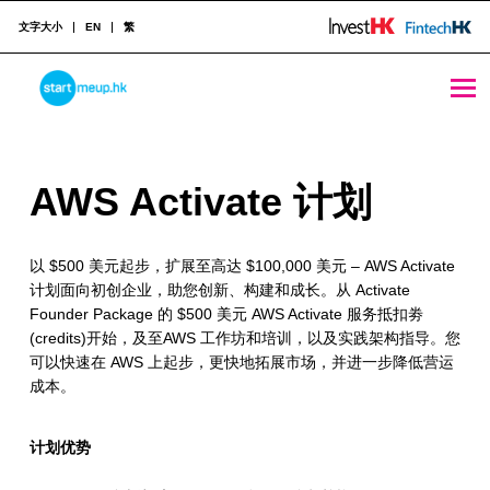
文字大小
EN
繁
AWS Activate 计划 - StartmeupHK
STARTMEUPHK
A
AWS Activate
计划
STARTMEUPHK FESTIVAL IS THE LEADING STARTUP AND INNOVATION CONFERENCE EVENT IN HONG KONG
W
以 $500 美元起步，扩展至高达 $100,000 美元 – AWS Activate
S
计划面向初创企业，助您创新、构建和成长。从 Activate
A
Founder Package 的 $500 美元 AWS Activate 服务抵扣劵
(credits)开始，及至AWS 工作坊和培训，以及实践架构指导。您
c
可以快速在 AWS 上起步，更快地拓展市场，并进一步降低营运
t
成本。
i
计划优势
v