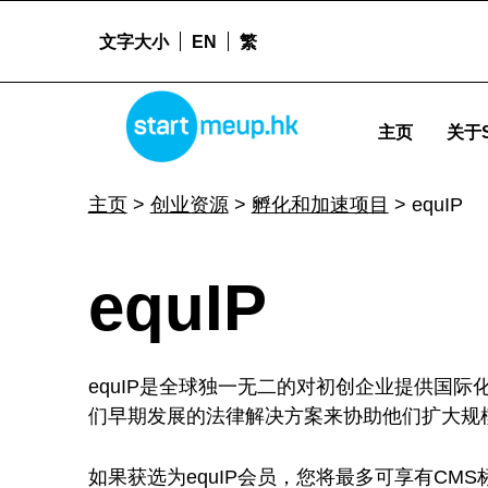
文字大小
EN
繁
equIP - Startmeup
STARTMEUPHK
主页
关于S
STARTMEUPHK FESTIVAL IS THE LEADING STARTUP AND INNOVATION CONFERENCE EVENT IN HONG KONG
主页
>
创业资源
>
孵化和加速项目
>
equIP
e
equIP
q
equIP是全球独一无二的对初创企业提供国际
u
们早期发展的法律解决方案来协助他们扩大规
如果获选为equIP会员，您将最多可享有CM