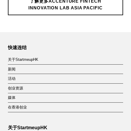
了解更多ACCENTURE FINTECH
e
INNOVATION LAB ASIA PACIFIC
F
i
Skip back to main navigation
n
T
快速连结
e
关于StartmeupHK
c
新闻
h
活动
I
创业资源
媒体
n
在香港创业
n
o
关于StartmeupHK