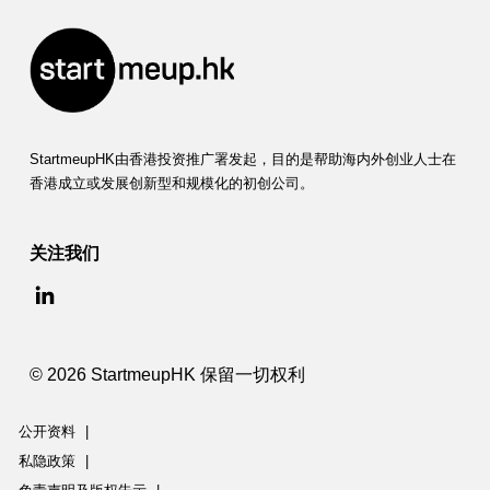
v
a
t
i
o
StartmeupHK由香港投资推广署发起，目的是帮助海内外创业人士在
香港成立或发展创新型和规模化的初创公司。
n
L
关注我们
a
b
A
© 2026 StartmeupHK 保留一切权利
s
i
公开资料
|
私隐政策
|
a