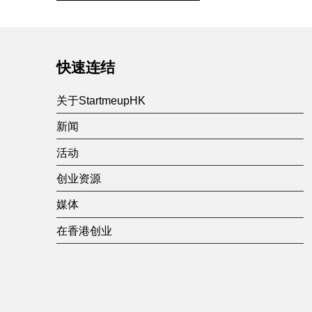
c
Skip back to main navigation
h
快速连结
e
关于StartmeupHK
s
新闻
活动
创业资源
媒体
在香港创业