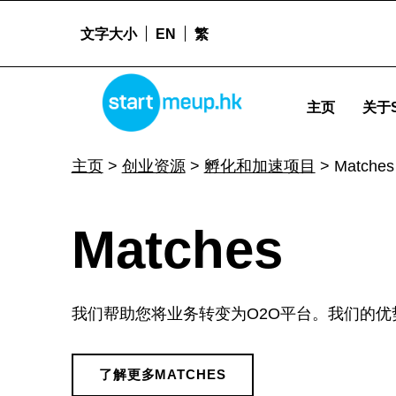
文字大小
EN
繁
Matches - Startmeu
STARTMEUPHK
主页
关于S
STARTMEUPHK FESTIVAL IS THE LEADING STARTUP AND INNOVATION CONFERENCE EVENT IN HONG KONG
主页
>
创业资源
>
孵化和加速项目
>
Matches
M
Matches
a
我们帮助您将业务转变为O2O平台。我们的优
t
了解更多MATCHES