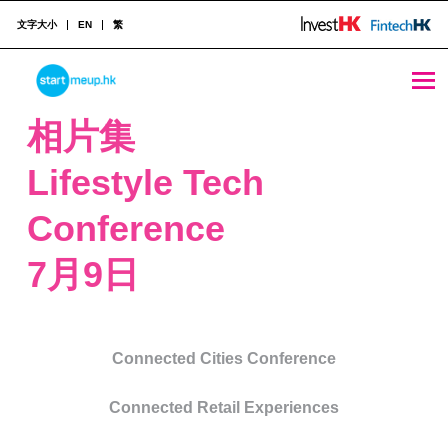
文字大小
EN
繁
STARTMEUPHK
相片集
Lifestyle Tech
STARTMEUPHK FESTIVAL IS THE LEADING STARTUP AND INNOVATION CONFERENCE EVENT IN HONG KONG
Conference
7月9日
Connected Cities Conference
Connected Retail Experiences