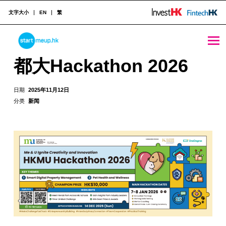
文字大小
EN
繁
都大Hackathon 2026 - StartmeupHK
STARTMEUPHK
都大Hackathon 2026
STARTMEUPHK FESTIVAL IS THE LEADING STARTUP AND INNOVATION CONFERENCE EVENT IN HONG KONG
日期
2025年11月12日
分类
新闻