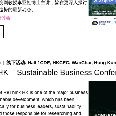
院副教授李亚虹博士主讲，旨在更深入探讨
趋势的最新动态。
研讨会
m
|
线下活动: Hall 1CDE, HKCEC, WanChai, Hong Ko
HK – Sustainable Business Confe
of ReThink HK is one of the major business
ainable development, which has been
ally for business leaders, sustainability
nd those responsible for researching and