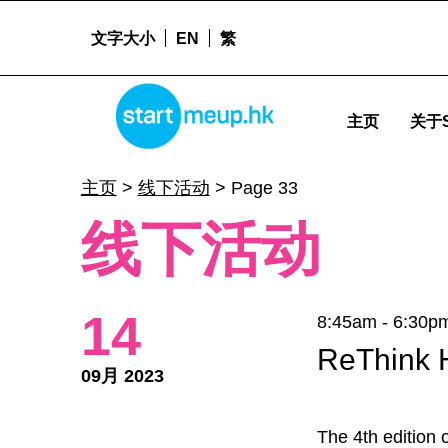
文字大小
EN
繁
STARTMEUPHK
线下活动 Archives - Page 33 of 47 - Startm
主页
关于S
STARTMEUPHK FESTIVAL IS THE LEADING STARTUP AND INNOVATION CONFERENCE EVENT IN HONG KONG
主页
>
线下活动
>
Page 33
线下活动
14
8:45am - 6:30p
ReThink 
09月 2023
The 4th edition 