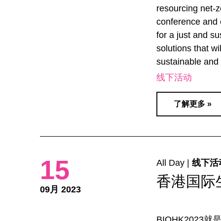
resourcing net-
conference and 
for a just and su
solutions that w
sustainable and r
线下活动
了解更多 »
15
All Day |
线下活
香港国际
09月 2023
BIOHK202