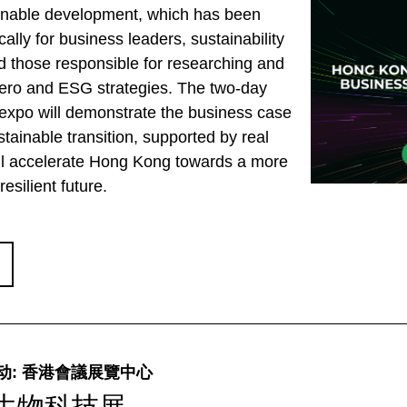
ainable development, which has been
ally for business leaders, sustainability
nd those responsible for researching and
zero and ESG strategies. The two-day
expo will demonstrate the business case
stainable transition, supported by real
ill accelerate Hong Kong towards a more
esilient future.
动: 香港會議展覽中心
生物科技展