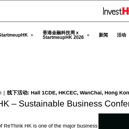
eupHK
Skip to menu 
香港金融科技周 x
tartmeupHK
新闻
活动
StartmeupHK 2026
m
|
线下活动: Hall 1CDE, HKCEC, WanChai, Hong Ko
HK – Sustainable Business Confe
of ReThink HK is one of the major business