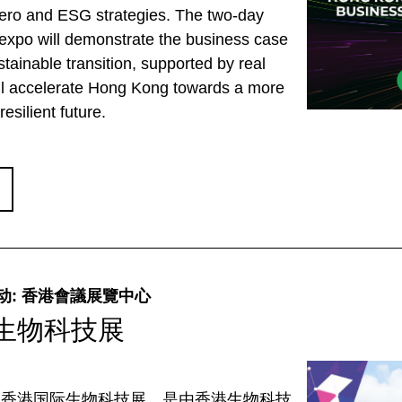
zero and ESG strategies. The two-day
expo will demonstrate the business case
stainable transition, supported by real
ill accelerate Hong Kong towards a more
esilient future.
动: 香港會議展覽中心
生物科技展
3就是香港国际生物科技展，是由香港生物科技