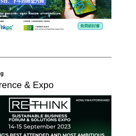
ng
rence & Expo