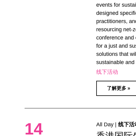
events for sust
designed specific
practitioners, a
resourcing net-
conference and 
for a just and su
solutions that w
sustainable and r
线下活动
了解更多 »
14
All Day |
线下活
香港国际