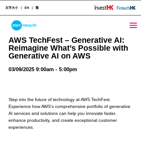
文字大小
EN
繁
AWS TechFest – Generative AI: Reimagine What's Possible with Generative AI on AWS - StartmeupHK
STARTMEUPHK
AWS TechFest – Generative AI:
Reimagine What’s Possible with
Generative AI on AWS
STARTMEUPHK FESTIVAL IS THE LEADING STARTUP AND INNOVATION CONFERENCE EVENT IN HONG KONG
03/09/2025 9:00am - 5:00pm
Step into the future of technology at AWS TechFest.
Experience how AWS’s comprehensive portfolio of generative
AI services and solutions can help you innovate faster,
enhance productivity, and create exceptional customer
experiences.