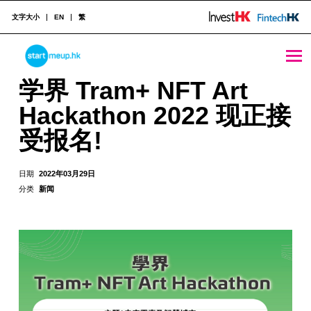
文字大小
EN
繁
学界 Tram+ NFT Art Hackathon 2022 现正接受报名! - StartmeupHK
STARTMEUPHK
学界 Tram+ NFT Art
Hackathon 2022 现正接
STARTMEUPHK FESTIVAL IS THE LEADING STARTUP AND INNOVATION CONFERENCE EVENT IN HONG KONG
受报名!
日期
2022年03月29日
分类
新闻