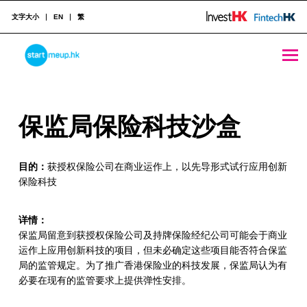
文字大小
EN
繁
保监局保险科技沙盒 - StartmeupHK
STARTMEUPHK
保
保监局保险科技沙盒
STARTMEUPHK FESTIVAL IS THE LEADING STARTUP AND INNOVATION CONFERENCE EVENT IN HONG KONG
监
目的：
获授权保险公司在商业运作上，以先导形式试行应用创新
局
保险科技
保
险
详情：
保监局留意到获授权保险公司及持牌保险经纪公司可能会于商业
科
运作上应用创新科技的项目，但未必确定这些项目能否符合保监
局的监管规定。为了推广香港保险业的科技发展，保监局认为有
技
必要在现有的监管要求上提供弹性安排。
沙