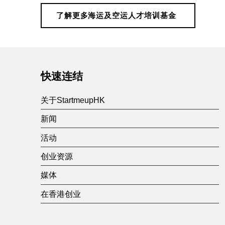
空
了解更多海运及空运人才培训基金
运
Skip back to main navigation
人
快速连结
才
关于StartmeupHK
培
新闻
活动
训
创业资源
基
媒体
在香港创业
金