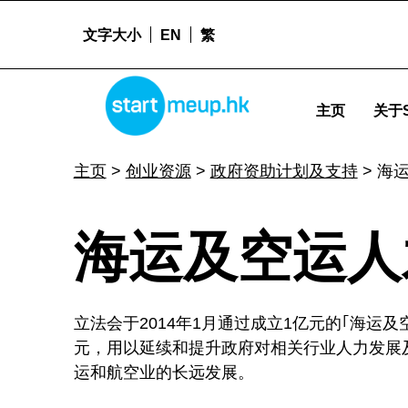
文字大小
EN
繁
STARTMEUPHK
海运及空运人才培训基金 - Startmeu
主页
关于S
STARTMEUPHK FESTIVAL IS THE LEADING STARTUP AND INNOVATION CONFERENCE EVENT IN HONG KONG
主页
>
创业资源
>
政府资助计划及支持
>
海
海
海运及空运人
运
立法会于2014年1月通过成立1亿元的｢海运及
及
元，用以延续和提升政府对相关行业人力发展
运和航空业的长远发展。