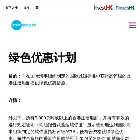
文字大小
EN
繁
绿色优惠计划 - StartmeupHK
STARTMEUPHK
绿
绿色优惠计划
STARTMEUPHK FESTIVAL IS THE LEADING STARTUP AND INNOVATION CONFERENCE EVENT IN HONG KONG
色
目的：
向在国际海事组织制定的国际减碳标准中获得高评级的香
优
港注册船舶提供绿色优惠措施。
惠
计
详情：
划
计划下，所有5 000总吨或以上的香港注册船舶，并持有有效的
遵行规定证明（耗油报告及营运碳强度）显示该船舶达到国际海
事组织制定的碳强度指标评级A或B，便符合资格获得绿色优
惠。每艘合资格的香港注册船舶可于2024至2026年间就每个对