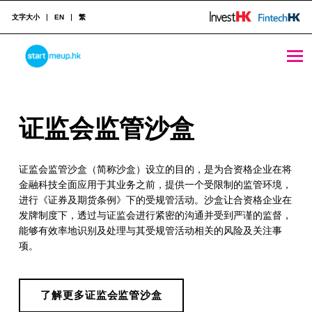
文字大小
EN
繁
证监会监管沙盒 - StartmeupHK
STARTMEUPHK
证
证监会监管沙盒
STARTMEUPHK FESTIVAL IS THE LEADING STARTUP AND INNOVATION CONFERENCE EVENT IN HONG KONG
监
证监会监管沙盒（简称沙盒）设立的目的，是为合资格企业在将
会
金融科技全面应用于其业务之前，提供一个受限制的监管环境，
监
进行《证券及期货条例》下的受规管活动。沙盒让合资格企业在
发牌制度下，透过与证监会进行紧密的沟通并受到严谨的监督，
管
能够有效率地识别及处理与其受规管活动相关的风险及关注事
沙
项。
盒
了解更多证监会监管沙盒