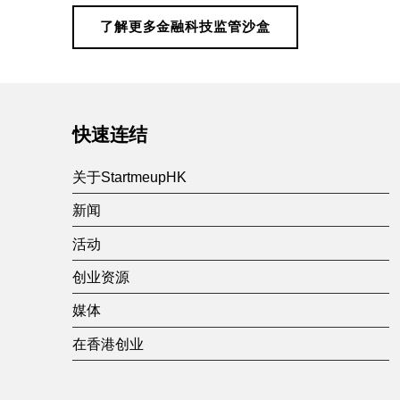
技
了解更多金融科技监管沙盒
监
Skip back to main navigation
管
快速连结
沙
关于StartmeupHK
盒
新闻
活动
创业资源
媒体
在香港创业