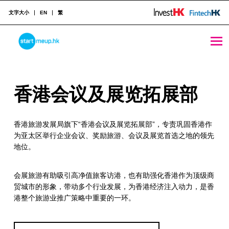
文字大小
EN
繁
香港会议及展览拓展部 - StartmeupHK
STARTMEUPHK
香
香港会议及展览拓展部
STARTMEUPHK FESTIVAL IS THE LEADING STARTUP AND INNOVATION CONFERENCE EVENT IN HONG KONG
港
香港旅游发展局旗下“香港会议及展览拓展部”，专责巩固香港作
会
为亚太区举行企业会议、奖励旅游、会议及展览首选之地的领先
议
地位。
及
会展旅游有助吸引高净值旅客访港，也有助强化香港作为顶级商
展
贸城市的形象，带动多个行业发展，为香港经济注入动力，是香
港整个旅游业推广策略中重要的一环。
览
拓