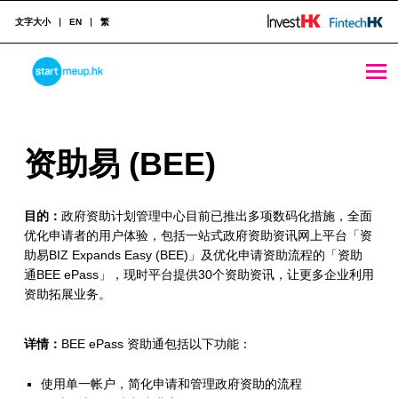
文字大小
EN
繁
资助易 (BEE) - StartmeupHK
STARTMEUPHK
资
资助易 (BEE)
STARTMEUPHK FESTIVAL IS THE LEADING STARTUP AND INNOVATION CONFERENCE EVENT IN HONG KONG
助
目的：
政府资助计划管理中心目前已推出多项数码化措施，全面
易
优化申请者的用户体验，包括一站式政府资助资讯网上平台「资
(
助易BIZ Expands Easy (BEE)」及优化申请资助流程的「资助
通BEE ePass」，现时平台提供30个资助资讯，让更多企业利用
B
资助拓展业务。
E
详情：
BEE ePass 资助通包括以下功能：
E
)
使用单一帐户，简化申请和管理政府资助的流程