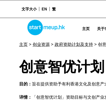
文字大小
EN
繁
创意智优计划 - Startmeup
STARTMEUPHK
主页
关于S
STARTMEUPHK FESTIVAL IS THE LEADING STARTUP AND INNOVATION CONFERENCE EVENT IN HONG KONG
主页
>
创业资源
>
政府资助计划及支持
>
创
创
创意智优计划
意
目的：
旨在提供资助予有利香港文化及创意产
智
详情：
「创意智优计划」资助目标与文创产业