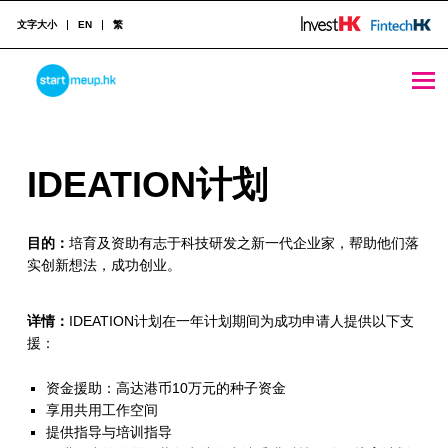
文字大小
EN
繁
IDEATION计划 - StartmeupHK
STARTMEUPHK
I
IDEATION计划
STARTMEUPHK FESTIVAL IS THE LEADING STARTUP AND INNOVATION CONFERENCE EVENT IN HONG KONG
D
目的：
培育及资助有志于科技研发之新一代企业家，帮助他们落
E
实创新想法，成功创业。
A
T
详情：
IDEATION计划在一年计划期间为成功申请人提供以下支
援：
I
资金援助：高达港币10万元的种子资金
O
享用共用工作空间
N
提供指导与培训指导