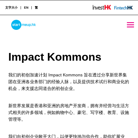
文字大小
EN
繁
Impact Kommons - StartmeupHK
STARTMEUPHK
I
Impact Kommons
STARTMEUPHK FESTIVAL IS THE LEADING STARTUP AND INNOVATION CONFERENCE EVENT IN HONG KONG
m
我们的初创加速计划 Impact Kommons 旨在透过分享新世界集
p
团在亚洲各业务部门的经验人脉，
以及提供技术试行和商业化的
a
机会，来支援志同道合的初创企业。
c
新世界发展是香港和亚洲的房地产开发商，
拥有并经营与生活方
t
式相关的许多领域，例如购物中心、豪宅、
写字楼、教育、设施
管理等。
K
o
我们向初创企业敞开大门，以便更快地与你合作，助你扩展业