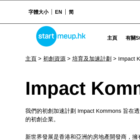
字體大小
EN
简
Impact Kommons - Startmeu
STARTMEUPHK
主頁
有關St
STARTMEUPHK FESTIVAL IS THE LEADING STARTUP AND INNOVATION CONFERENCE EVENT IN HONG KONG
主頁
>
初創資源
>
培育及加速計劃
>
Impact 
I
Impact Kom
m
我們的初創加速計劃 Impact Kommons
p
的初創企業。
新世界發展是香港和亞洲的房地產開發商，
擁