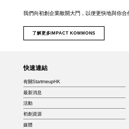
a
我們向初創企業敞開大門，以便更快地與你合
c
t
了解更多IMPACT KOMMONS
Skip back to main navigation
K
o
快速連結
m
有關StartmeupHK
最新消息
m
活動
初創資源
o
媒體