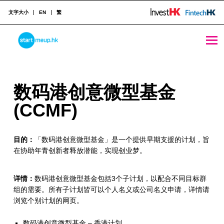
文字大小
EN
繁
数码港创意微型基金 (CCMF) - StartmeupHK
STARTMEUPHK
数
数码港创意微型基金
STARTMEUPHK FESTIVAL IS THE LEADING STARTUP AND INNOVATION CONFERENCE EVENT IN HONG KONG
码
(CCMF)
港
目的：
「数码港创意微型基金」是一个提供早期支援的计划，旨
创
在协助年青创新者释放潜能，实现创业梦。
意
微
详情：
数码港创意微型基金包括3个子计划，以配合不同目标群
组的需要。所有子计划皆可以个人名义或公司名义申请，详情请
型
浏览个别计划的网页。
基
数码港创意微型基金 – 香港计划