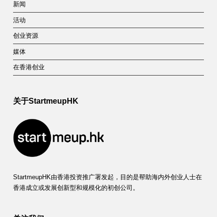
新闻
有
活动
限
创业资源
公
媒体
司
在香港创业
的
培
关于StartmeupHK
育
公
司
和
StartmeupHK由香港投资推广署发起，目的是帮助海内外创业人士在
创
香港成立或发展创新型和规模化的初创公司。
科