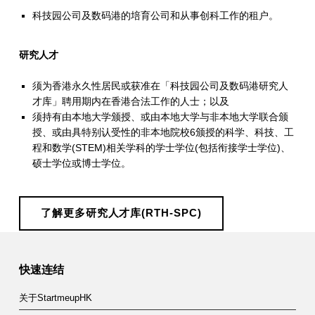
科
科技园公司及数码港的培育公司和从事创科工作的租户。
技
园
研究人才
公
须为香港永久性居民或获准在「科技园公司及数码港研究人
司
才库」聘用期内在香港合法工作的人士；以及
须持有由本地大学颁授、或由本地大学与非本地大学联合颁
及
授、或由具特别认受性的非本地院校6颁授的科学、科技、工
程和数学(STEM)相关学科的学士学位(包括衔接学士学位)、
香
硕士学位或博士学位。
港
数
了解更多研究人才库(RTH-SPC)
码
Skip back to main navigation
港
快速连结
管
关于StartmeupHK
理