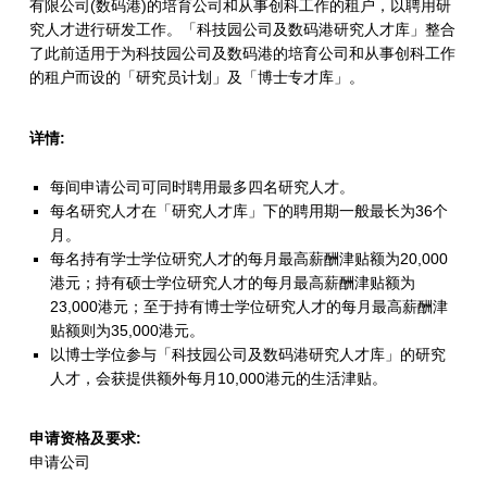
有限公司(数码港)的培育公司和从事创科工作的租户，以聘用研
H
究人才进行研发工作。「科技园公司及数码港研究人才库」整合
-
了此前适用于为科技园公司及数码港的培育公司和从事创科工作
的租户而设的「研究员计划」及「博士专才库」。
S
P
详情:
C
每间申请公司可同时聘用最多四名研究人才。
)
每名研究人才在「研究人才库」下的聘用期一般最长为36个
月。
（
每名持有学士学位研究人才的每月最高薪酬津贴额为20,000
港元；持有硕士学位研究人才的每月最高薪酬津贴额为
适
23,000港元；至于持有博士学位研究人才的每月最高薪酬津
用
贴额则为35,000港元。
以博士学位参与「科技园公司及数码港研究人才库」的研究
于
人才，会获提供额外每月10,000港元的生活津贴。
香
申请资格及要求:
港
申请公司