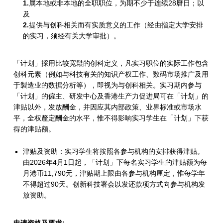
1.
属本地或非本地的全职职位，为期不少于连续28曆日；以
及
2.
提供与创科相关而有实质意义的工作（经由指定大学安排
的实习，须经有关大学审批）。
「计划」採用比较宽鬆的创科定义，凡实习职位的实际工作包含
创科元素（例如与科技有关的知识产权工作、数码市场推广及用
于製造业的数据分析等），即视为与创科相关。实习期内参与
「计划」的僱主、研发中心及香港生产力促进局可在「计划」的
津贴以外，发放酬金，并因应其内部政策、业界标准或市场水
平，全权釐定酬金的水平，惟不得影响实习学生在「计划」下获
得的津贴额。
津贴及资助：实习学生将按照各参与机构的安排获得津贴。
由2026年4月1日起，「计划」下每名实习学生的津贴额为每
月港币11,790元，津贴期上限由各参与机构厘定，惟每学年
不得超过90天。创新科技署会以发还款项方式向参与机构发
放资助。
申请资格及要求: