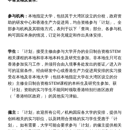
参与机构：
本地指定大学，包括其于大湾区设立的分校，政府资
助的研发中心和香港生产力促进局，均合资格参与「计划」。全
部参与机构及其联络方式，表列于以下「查询」部分。各参与机
构可因应本身的情况，订定补充规定和作出具体安排。
学生：
「计划」接受主修由参与大学开办的全日制合资格STEM
相关课程的本地和非本地本科生及研究生参加。非本地生只可在
香港参加实习工作，并须符合由入境事务处发出的签证／进入许
可的逗留条件。经由研发中心或香港生产力促进局安排的实习接
受在本地及非本地大学（包括本地指定大学在大湾区设立的分
校）主修全日制合资格STEM课程的本科生及研究生参加。获
「计划」资助的实习学生不能同时领取香港特别行政区政府
（「香港特区政府」）的其他实习津贴。
僱主：
「计划」欢迎所有公司／机构因应各大学的安排，提供与
创科相关的实习职位，以及聘用合资格的实习学生受惠于「计
划」。如有需要，大学可能会要求参与「计划」的僱主提供相关