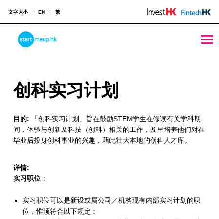
文字大小
EN
繁
创科实习计划 - StartmeupHK
STARTMEUPHK
创
创科实习计划
STARTMEUPHK FESTIVAL IS THE LEADING STARTUP AND INNOVATION CONFERENCE EVENT IN HONG KONG
科
目的:
「创科实习计划」旨在鼓励STEM学生在修读有关学科期
实
间，体验与创新及科技（创科）相关的工作，及早培养他们对在
习
毕业后投身创科事业的兴趣，藉此壮大本地的创科人才库。
计
详情:
划
实习职位：
实习职位可以是新设或属公司／机构现有内部实习计划的职
位，惟须符合以下规定︰