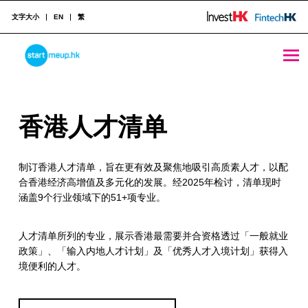
文字大小
EN
繁
香港人才清单 - StartmeupHK
STARTMEUPHK
香
香港人才清单
STARTMEUPHK FESTIVAL IS THE LEADING STARTUP AND INNOVATION CONFERENCE EVENT IN HONG KONG
港
制订香港人才清单，旨在更有效及聚焦地吸引高质素人才，以配
人
合香港经济高增值及多元化的发展。经2025年检讨，清单现时
才
涵盖9个行业领域下的51+项专业。
清
人才清单所列的专业，展示香港最需要并合资格透过「一般就业
单
政策」、「输入内地人才计划」及「优秀人才入境计划」获得入
境便利的人才。