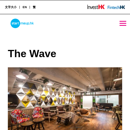
文字大小
EN
繁
The Wave - StartmeupHK
STARTMEUPHK
T
The Wave
STARTMEUPHK FESTIVAL IS THE LEADING STARTUP AND INNOVATION CONFERENCE EVENT IN HONG KONG
h
e
W
a
v
e