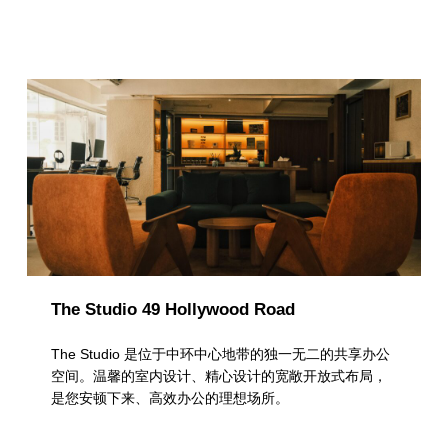
a
t
e
g
o
r
y
：
共
The Studio 49 Hollywood Road
享
设
The Studio 是位于中环中心地带的独一无二的共享办公
空间。温馨的室内设计、精心设计的宽敞开放式布局，
施
是您安顿下来、高效办公的理想场所。