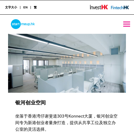
文字大小
EN
繁
共享设施 Archives - StartmeupHK
STARTMEUPHK
R
e
STARTMEUPHK FESTIVAL IS THE LEADING STARTUP AND INNOVATION CONFERENCE EVENT IN HONG KONG
s
o
u
r
c
银河创业空间
e
坐落于香港湾仔谢斐道303号Konnect大厦，银河创业空
C
间专为新港创业者量身打造，提供从共享工位及独立办
公室的灵活选择。