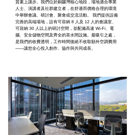
a
質素上讓步。我們位於銅鑼灣核心地段，場地適合專業
人士、演講者及社群建立者，在舒適而價格合理的環境
t
中舉辦會議、研討會、聚會或交流活動。 我們提供設備
e
完善的高端場地，設有可容納 8 人及 12 人的會議室、
可容納 30 人以上的研討空間，並配備高速 Wi-Fi、電
g
腦、安全儲物空間及齊全的茶水間設施。最吸引之處，
o
是我們的收費透明，工作時間後絕不收取額外空調費用
——讓您全心投入創作、協作與共同成長。
r
y
:
共
用
設
施