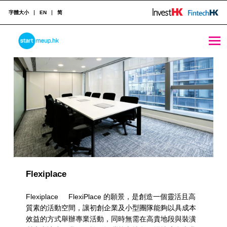
字體大小
EN
简
共用設施 Archives - StartmeupHK
STARTMEUPHK
R
e
STARTMEUPHK FESTIVAL IS THE LEADING STARTUP AND INNOVATION CONFERENCE EVENT IN HONG KONG
s
o
u
r
c
Flexiplace
e
Flexiplace FlexiPlace 的願景，是創造一個靈活且高
C
質素的活動空間，讓初創企業及小型團隊能夠以具成本
效益的方式舉辦專業活動，同時無需在高貴地段與裝潢