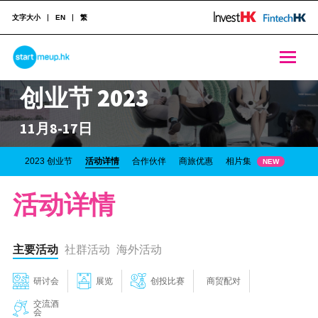
文字大小
EN
繁
STARTMEUPHK
STARTMEUPHK
创业节 2023
STARTMEUPHK FESTIVAL IS THE LEADING STARTUP AND INNOVATION CONFERENCE EVENT IN HONG KONG
11月8-17日
相片集
2023 创业节
活动详情
合作伙伴
商旅优惠
NEW
活动详情
主要活动
社群活动
海外活动
研讨会
展览
创投比赛
商贸配对
交流酒
会