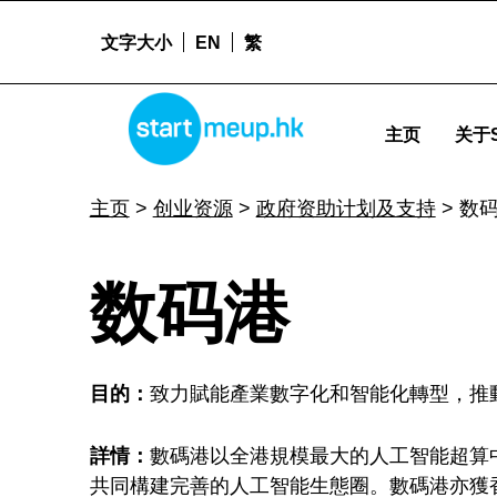
文字大小
EN
繁
数码港 - Startmeup
STARTMEUPHK
主页
关于S
STARTMEUPHK FESTIVAL IS THE LEADING STARTUP AND INNOVATION CONFERENCE EVENT IN HONG KONG
主页
>
创业资源
>
政府资助计划及支持
>
数
数
数码港
码
目的：
致力賦能產業數字化和智能化轉型，推
港
詳情：
數碼港以全港規模最大的人工智能超算
共同構建完善的人工智能生態圈。數碼港亦獲