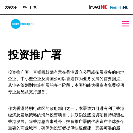
文字大小
EN
繁
投资推广署 - StartmeupHK
STARTMEUPHK
投
投资推广署
STARTMEUPHK FESTIVAL IS THE LEADING STARTUP AND INNOVATION CONFERENCE EVENT IN HONG KONG
资
投资推广署一直积极鼓励有意在香港设立公司或拓展业务的内地
推
企业、中小型企业及跨国公司以香港作为业务发展的首要据点。
广
从业务筹划到实施扩展的各个阶段，本署均能为投资者免费提供
专业意见及支持服务。
署
作为香港特别行政区的政府部门之一，本署致力引进有利于香港
经济及发展策略的海外投资项目，并鼓励这些投资项目持续留在
香港发展。除香港总办事处外，投资推广署的代表遍布全球多个
重要的商业城市，确保为投资者提供快速便捷、完善可靠的服