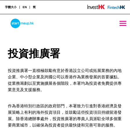
字體大小
EN
简
投資推廣署 - StartmeupHK
STARTMEUPHK
投
投資推廣署
STARTMEUPHK FESTIVAL IS THE LEADING STARTUP AND INNOVATION CONFERENCE EVENT IN HONG KONG
資
投資推廣署一直積極鼓勵有意於香港設立公司或拓展業務的內地
推
企業、中小型企業及跨國公司以香港作為業務發展的首要據點。
廣
從業務籌劃以至實施擴展各個階段，本署均為投資者免費提供專
業意見及支援服務。
署
作為香港特別行政區的政府部門，本署致力引進對香港經濟及發
展策略上有利的海外投資項目，並鼓勵這些投資項目持續留港發
展。除香港總辦事處外，投資推廣署的專責人員派駐全球多個重
要商業城市，以確保為投資者提供最快捷和完善可靠的服務。