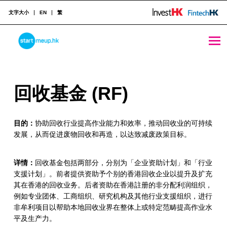
文字大小
EN
繁
回收基金 (RF) - StartmeupHK
STARTMEUPHK
回
回收基金 (RF)
STARTMEUPHK FESTIVAL IS THE LEADING STARTUP AND INNOVATION CONFERENCE EVENT IN HONG KONG
收
目的：
协助回收行业提高作业能力和效率，推动回收业的可持续
基
发展，从而促进废物回收和再造，以达致减废政策目标。
金
(
详情：
回收基金包括两部分，分别为「企业资助计划」和「行业
支援计划」。前者提供资助予个别的香港回收企业以提升及扩充
R
其在香港的回收业务。后者资助在香港註册的非分配利润组织，
例如专业团体、工商组织、研究机构及其他行业支援组织，进行
F
非牟利项目以帮助本地回收业界在整体上或特定范畴提高作业水
)
平及生产力。