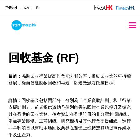
字體大小
EN
简
回收基金 (RF) - StartmeupHK
STARTMEUPHK
回
回收基金 (RF)
STARTMEUPHK FESTIVAL IS THE LEADING STARTUP AND INNOVATION CONFERENCE EVENT IN HONG KONG
收
目的：
協助回收行業提高作業能力和效率，推動回收業的可持續
基
發展，從而促進廢物回收和再造，以達致減廢政策目標。
金
(
詳情：回收基金包括兩部分，分別為「企業資助計劃」和「行業
支援計劃」。前者提供資助予個別的香港回收企業以提升及擴充
R
其在香港的回收業務。後者資助在香港註冊的非分配利潤組織，
例如專業團體、工商組織、研究機構及其他行業支援組織，進行
F
非牟利項目以幫助本地回收業界在整體上或特定範疇提高作業水
)
平及生產力。