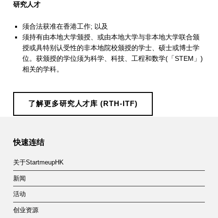
及
研究人才
科
须合法获准在香港工作; 以及
技
须持有由本地大学颁授、或由本地大学与非本地大学联合颁
授或具特别认受性的非本地院校颁授的学士、硕士或博士学
基
位。获颁授的学位须为科学、科技、工程和数学(「STEM」)
金
相关的学科。
资
助
了解更多研究人才库 (RTH-ITF)
Skip back to main navigation
项
目
快速连结
的
关于StartmeupHK
机
新闻
构
活动
／
创业资源