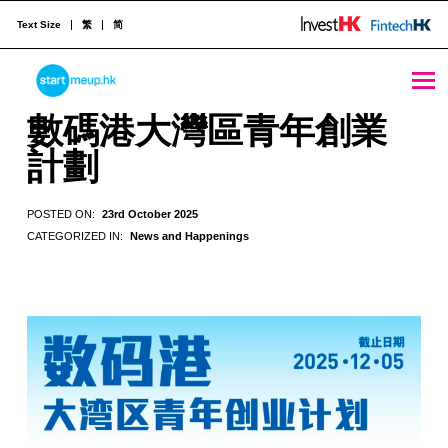
Text Size
繁
简
數碼港大灣區青年創業計劃 - StartmeupHK
STARTMEUPHK
數碼港大灣區青年創業
計劃
STARTMEUPHK FESTIVAL IS THE LEADING STARTUP AND INNOVATION CONFERENCE EVENT IN HONG KONG
POSTED ON:
23rd October 2025
CATEGORIZED IN:
News and Happenings