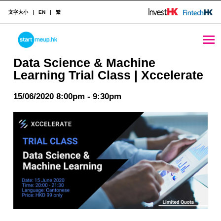
文字大小
EN
繁
Data Science & Machine Learning Trial Class | Xccelerate - StartmeupHK
STARTMEUPHK
Data Science & Machine
Learning Trial Class | Xccelerate
STARTMEUPHK FESTIVAL IS THE LEADING STARTUP AND INNOVATION CONFERENCE EVENT IN HONG KONG
15/06/2020 8:00pm - 9:30pm