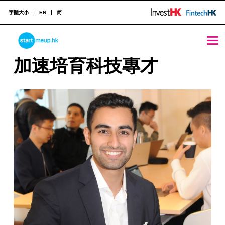
字體大小
EN
简
加速培育科技專才 - StartmeupHK
STARTMEUPHK
加
加速培育科技專才
速
STARTMEUPHK FESTIVAL IS THE LEADING STARTUP AND INNOVATION CONFERENCE EVENT IN HONG KONG
培
育
科
技
專
才