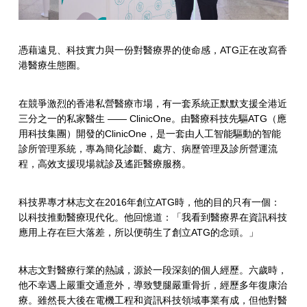
個
人
化
憑藉遠見、科技實力與一份對醫療界的使命感，ATG正在改寫香
港醫療生態圈。
醫
療
在競爭激烈的香港私營醫療市場，有一套系統正默默支援全港近
三分之一的私家醫生 —— ClinicOne。由醫療科技先驅ATG（應
新
用科技集團）開發的ClinicOne，是一套由人工智能驅動的智能
領
診所管理系統，專為簡化診斷、處方、病歷管理及診所營運流
程，高效支援現場就診及遙距醫療服務。
域
科技界專才林志文在2016年創立ATG時，他的目的只有一個：
以科技推動醫療現代化。他回憶道：「我看到醫療界在資訊科技
應用上存在巨大落差，所以便萌生了創立ATG的念頭。」
林志文對醫療行業的熱誠，源於一段深刻的個人經歷。六歲時，
他不幸遇上嚴重交通意外，導致雙腿嚴重骨折，經歷多年復康治
療。雖然長大後在電機工程和資訊科技領域事業有成，但他對醫