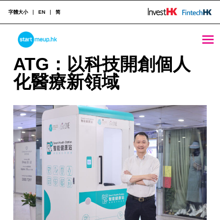
字體大小
EN
简
ATG：以科技開創個人化醫療新領域 - StartmeupHK
STARTMEUPHK
A
ATG：以科技開創個人
T
化醫療新領域
STARTMEUPHK FESTIVAL IS THE LEADING STARTUP AND INNOVATION CONFERENCE EVENT IN HONG KONG
G
：
以
科
技
開
創