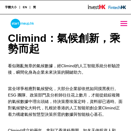
字體大小
EN
简
Climind：氣候創新，乘勢而起 - StartmeupHK
STARTMEUPHK
C
Climind：氣候創新，乘
l
勢而起
STARTMEUPHK FESTIVAL IS THE LEADING STARTUP AND INNOVATION CONFERENCE EVENT IN HONG KONG
i
看似雜亂無章的氣候數據，經Climind的人工智能系統分析驗證
m
後，瞬間化身為企業未來決策的關鍵助力。
i
n
當全球爭相應對氣候變化，大部分企業卻依然如同摸黑夜行。
ESG 團隊、政策部門及分析師往往花上數月，才能從錯綜複雜
d
的氣候數據中理出頭緒，待決策塵埃落定時，資料卻已過時。面
對氣候變化大時代，扎根於香港的人工智能初創企業Climind正
：
着力構建氣候智慧型決策所需的數據與智能核心基石。
氣
Climind成立約兩年，拿到了香港科學園，知名天使投資人和