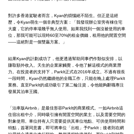
對許多香港駕駛者而言，Kyan的煩惱絕不陌生。但正是這經
歷，令Kyan萌生一個非典型方案：「我發現辦公室旁有棟住宅
大廈，它的停車場幾乎無人使用。如果我找到一個沒被使用的車
位，那我可能可以現時60至70%的租金價錢，租用他的閒置空間
——這絕對是一個雙贏方案。」
結果Kyan的計劃成功了，他更透過幫助同事們作類似安排，以
賺取額外收入。天生的企業家觸覺，令他了解這模式的商業潛
力。在投資者的支持下，ParkIt正式在2016年成立。不過有很長
一段時間，Kyan仍然繼續他的全職工作，只能在晚上處理ParkIt
業務。直至ParkIt的成功吸引了第二輪注資，令他能夠辭職專注
發展其泊車王國。
「泊車版Airbnb」是最佳形容ParkIt的商業模式。一如Airbnb這
住宿出租中介，同時吸引擁有閒置空間的業主，以及需要空間的
對象使用。車位持有人只需要提供其車位地點、可供使用時間和
特點，簽署同意書，即可將車位「出租」予ParkIt；後者則在網