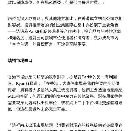
款以保障車位。但在馬來西亞，則是傾向每月付費。」
兩位創辦人亦提到，與其他地方相比，在香港成立初創公司亦相
對容易。投資推廣署的初創企業團隊在當中亦扮演了重要角色
——透過為ParkIt介紹數碼港等合作伙伴，提升品牌的整體形象
和知名度，這對公司接觸車位使用者和擁有者，致力成為市內
「車位首選」的目標而言，可說是至關重要。
填補市場缺口
香港市場缺乏同類型的競爭對手，亦是對ParkIt的另一有利因
素。Kyan解釋道：「在香港，大廈停車場是我們主要的空間供
應者，擁有者大多是私人業主或投資者，他們主要透過地產經紀
來出租空間，但經紀們傾向集中精力在其他業務。潛在用家往往
需要親身到處尋找出租車位，或在網上二手平台和社交媒體碰運
氣，但這些渠道均未必完全可靠。」
「這裡尚未出現市場龍頭，消費者對現存的服務提供者亦態度存