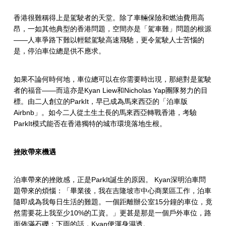
港
駛
香港很難稱得上是駕駛者的天堂。除了車輛保險和燃油費用高
昂，一如其他典型的香港問題，空間亦是「駕車難」問題的根源
向
——人車爭路下難以輕鬆駕駛高速飛馳，更令駕駛人士苦惱的
是，停泊車位總是供不應求。
無
憂
如果不論何時何地，車位總可以在你需要時出現，那絕對是駕駛
車
者的福音——而這亦是Kyan Liew和Nicholas Yap團隊努力的目
標。由二人創立的ParkIt，早已成為馬來西亞的「泊車版
位
Airbnb」。如今二人從土生土長的馬來西亞轉戰香港，考驗
ParkIt模式能否在香港獨特的城市環境落地生根。
未
來
挫敗帶來機遇
泊車帶來的挫敗感，正是ParkIt誕生的原因。 Kyan深明泊車問
題帶來的煩惱：「畢業後，我在吉隆坡市中心商業區工作，泊車
隨即成為我每日生活的難題。一個距離辦公室15分鐘的車位，竟
然需要花上我至少10%的工資。」更甚是那是一個戶外車位，路
面佈滿石礫；下雨的話，Kyan便渾身濕透。