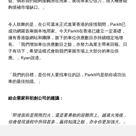
疑。倘若我們能夠接觸潛在用家，展現專業公信力，很大機會能
夠填補市場缺口。」
令人鼓舞的是，在公司還未正式進軍香港的疫情期間，ParkIt已
成功網羅首兩個本地用家。今天ParkIt在香港已建立一定基礎，
擁有香港版網站和團隊，旗下的車位供應數目亦持續穩定地增
長。「我們增加車位供應數目之餘，亦努力為業主帶來回報。日
子有功下，希望這模式會助我們掌握市場上大部分的車位供
應。」Kyan說道。
「我們的目標，是任何人要找車位的話，ParkIt均是助你成功泊
車的最佳拍擋。」
給企業家和初創公司的建議：
「即使面前是熊熊烈火，還是要勇敢的迎難而上。越過火海後，
你會發現過程中所得甚多，贏得知識之餘，亦令你更加強大。」
Skip back to main navigation