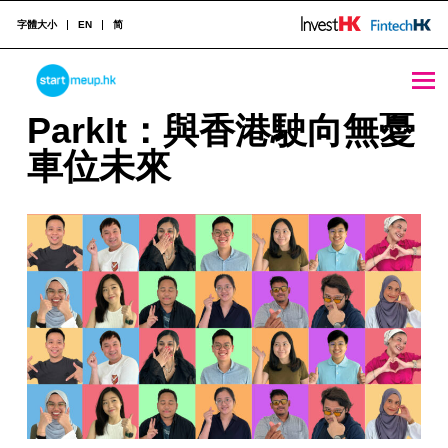
字體大小
EN
简
ParkIt：與香港駛向無憂車位未來 - StartmeupHK
STARTMEUPHK
P
ParkIt
：與香港駛向無憂
a
車位未來
STARTMEUPHK FESTIVAL IS THE LEADING STARTUP AND INNOVATION CONFERENCE EVENT IN HONG KONG
r
k
I
t
：
與
香