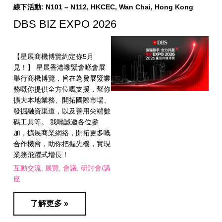
線下活動: N101 – N112, HKCEC, Wan Chai, Hong Kong
DBS BIZ EXPO 2026
【星展商機博覽約定你5月
見！】 星展香港嚟緊會喺會展
舉行商機博覽，旨在為發展緊業
務嘅你提供全方位嘅支援，幫你
擴大本地業務、開拓國際市場、
發掘融資渠道，以及善用尖端數
碼工具等。 我哋誠邀各位參
加，擴展商業網絡，開拓更多嘅
合作機會，助你把握先機，實現
業務飛躍式增長！
互動交流
展覽
會議
研討會/講
座
了解更多 »