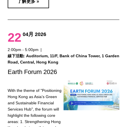
了解更多 »
22
04月 2026
2:00pm - 5:00pm
|
線下活動: Auditorium, 11/F, Bank of China Tower, 1 Garden
Road, Central, Hong Kong
Earth Forum 2026
With the theme of "Positioning
Hong Kong as Asia’s Green
and Sustainable Financial
Services Hub", the forum will
highlight the following core
areas: 1. Strengthening Hong