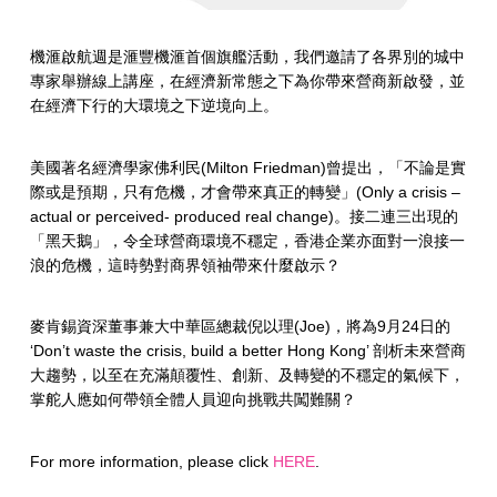
機滙啟航週是滙豐機滙首個旗艦活動，我們邀請了各界別的城中
專家舉辦線上講座，在經濟新常態之下為你帶來營商新啟發，並
在經濟下行的大環境之下逆境向上。
美國著名經濟學家佛利民(Milton Friedman)曾提出，「不論是實
際或是預期，只有危機，才會帶來真正的轉變」(Only a crisis –
actual or perceived- produced real change)。接二連三出現的
「黑天鵝」，令全球營商環境不穩定，香港企業亦面對一浪接一
浪的危機，這時勢對商界領袖帶來什麼啟示？
麥肯錫資深董事兼大中華區總裁倪以理(Joe)，將為9月24日的
‘Don’t waste the crisis, build a better Hong Kong’ 剖析未來營商
大趨勢，以至在充滿顛覆性、創新、及轉變的不穩定的氣候下，
掌舵人應如何帶領全體人員迎向挑戰共闖難關？
For more information, please click
HERE
.