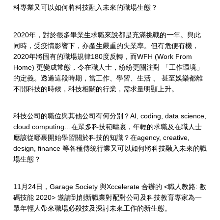
科專業又可以如何將科技融入未來的職場生態？
2020年，對於很多畢業生求職來說都是充滿挑戰的一年。與此
同時，受疫情影響下，亦產生嚴重的失業率。但有危便有機，
2020年將固有的職場規律180度反轉，而WFH (Work From
Home) 更變成常態，令在職人士，紛紛更關注對 「工作環境」
的定義。透過這段時期，當工作、學習、生活 、 甚至娛樂都離
不開科技的時候，科技相關的行業，需求量明顯上升。
科技公司的職位與其他公司有何分別？AI, coding, data science,
cloud computing…在眾多科技範疇裹，年輕的求職及在職人士
應該從哪裹開始學習關於科技的知識？在agency, creative,
design, finance 等各種傳統行業又可以如何將科技融入未來的職
場生態？
11月24日，Garage Society 與Xccelerate 合辦的 <職人教路: 數
碼技能 2020> 邀請到創新職業對配對公司及科技教育專家為一
眾年輕人帶來職場必殺技及深討未來工作的新生態。