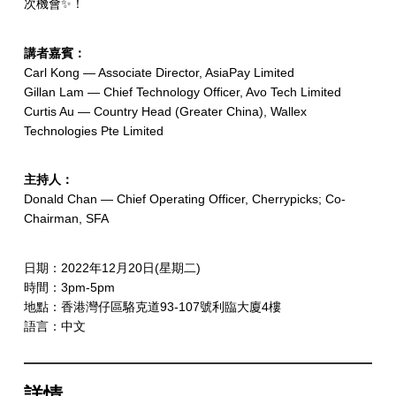
次機會✨！
講者嘉賓：
Carl Kong — Associate Director, AsiaPay Limited
Gillan Lam — Chief Technology Officer, Avo Tech Limited
Curtis Au — Country Head (Greater China), Wallex
Technologies Pte Limited
主持人：
Donald Chan — Chief Operating Officer, Cherrypicks; Co-
Chairman, SFA
日期：2022年12月20日(星期二)
時間：3pm-5pm
地點：香港灣仔區駱克道93-107號利臨大廈4樓
語言：中文
詳情