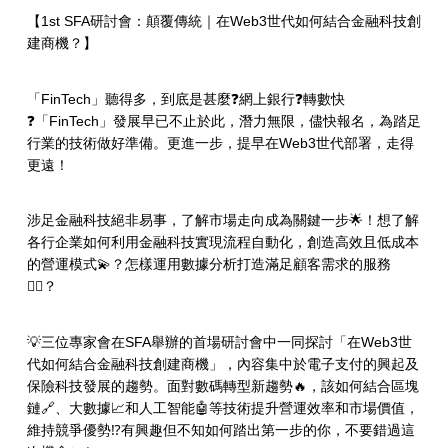
【1st SFA研討會：顛覆傳統｜在Web3世代如何結合金融科技創
建商機？】
「FinTech」聽得多，到底是甚麼❓網上銀行❓轉數快
❓「FinTech」發展早已不止於此，潛力無限，儘快報名，為踏足
行業的技術做好準備。更進一步，提早在Web3世代部署，走得
更遠！
涉足金融科技絕非易事，了解市場走向成為關鍵一步🌟！想了解
各行企業如何利用金融科技實現流程自動化，創造高效且低成本
的營運模式💫？怎樣運用數據分析打造滿足顧客需求的服務
❤️‍🔥？
💡三位專家會在SFA舉辦的首場研討會中一同探討「在Web3世
代如何結合金融科技創建商機」，內容集中於電子支付的興起及
保險科技發展的趨勢。面對數碼轉型新趨勢🔥，該如何結合區塊
鏈🔗、大數據📈和人工智能🤖等技術提升營運效率和市場價值，
維持競爭優勢⁉️有興趣但不知如何踏出第一步的你，不要錯過這