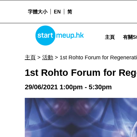
字體大小
EN
简
1st Rohto Forum for Regenerative Medicine - Start
STARTMEUPHK
主頁
有關St
STARTMEUPHK FESTIVAL IS THE LEADING STARTUP AND INNOVATION CONFERENCE EVENT IN HONG KONG
主頁
>
活動
>
1st Rohto Forum for Regenerat
1st Rohto Forum for Reg
29/06/2021 1:00pm - 5:30pm