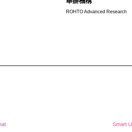
舉辦機構
ROHTO Advanced Research
hat
Smart Ur