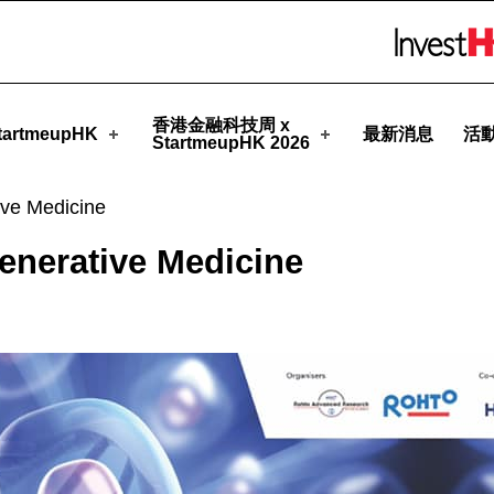
meupHK
Skip to menu 
香港金融科技周 x
artmeupHK
最新消息
活
StartmeupHK 2026
ive Medicine
enerative Medicine