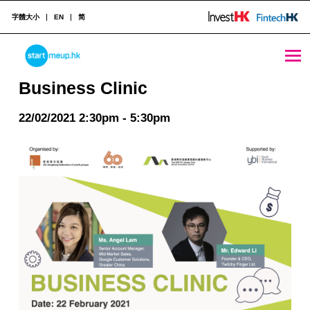
字體大小
EN
简
Business Clinic - StartmeupHK
STARTMEUPHK
Business Clinic
22/02/2021 2:30pm - 5:30pm
STARTMEUPHK FESTIVAL IS THE LEADING STARTUP AND INNOVATION CONFERENCE EVENT IN HONG KONG