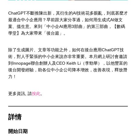
ChatGPT不斷推陳出新，其衍生的AI技術花多眼亂，到底甚麼才
最適合中小企應用？早前跟大家分享過，如何用生成式AI做文
案、搵生意。來到「中小企AI應用3部曲」的第三部曲，【數碼
學堂】為大家帶來「後台篇」。
除了生成圖片、文章等功能之外，如何在後台應用ChatGPT技
術，對人手緊張的中小企來說亦非常重要。本月網上研討會邀請
到Innopage聯合創辦人及CEO Keith Li（李勁華），以他豐富的
後台開發經驗，助各位中小企公司降本增效，改善表現，釋放潛
力！
更多資訊, 請
按此
。
詳情
開始日期