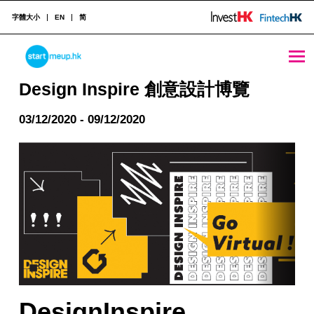
字體大小
EN
简
Design Inspire 創意設計博覽 - StartmeupHK
STARTMEUPHK
Design Inspire 創意設計博覽
03/12/2020 - 09/12/2020
STARTMEUPHK FESTIVAL IS THE LEADING STARTUP AND INNOVATION CONFERENCE EVENT IN HONG KONG
DesignInspire