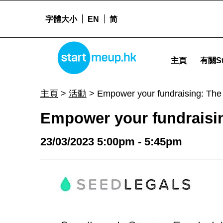
字體大小
EN
简
Empower your fundraising: The founder’s guide to term sheets - Sta
STARTMEUPHK
主頁
有關St
STARTMEUPHK FESTIVAL IS THE LEADING STARTUP AND INNOVATION CONFERENCE EVENT IN HONG KONG
主頁
>
活動
>
Empower your fundraising: The 
Empower your fundraisin
23/03/2023 5:00pm - 5:45pm