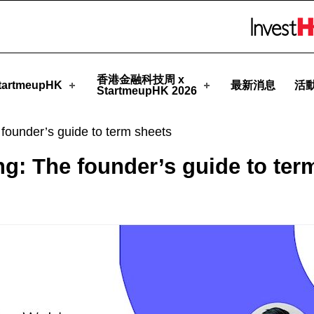
rtmeupHK
Skip to menu 
香港金融科技周 x
artmeupHK
最新消息
活
StartmeupHK 2026
founder’s guide to term sheets
g: The founder’s guide to ter